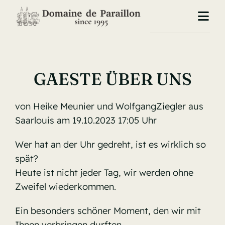
Skip
to
Togg
content
Navi
Start
Unsere Zimmer
GAESTE ÜBER UNS
Unsere Küche
von Heike Meunier und WolfgangZiegler aus
Saarlouis am 19.10.2023 17:05 Uhr
Das Gästebuch
Wer hat an der Uhr gedreht, ist es wirklich so
spät?
Unsere Preise
Heute ist nicht jeder Tag, wir werden ohne
Zweifel wiederkommen.
Über uns
Ein besonders schöner Moment, den wir mit
Kontakt
Ihnen verbringen durften.