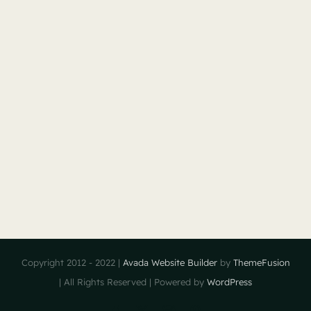
Copyright 2012 - 2022 |
Avada Website Builder
by
ThemeFusion
| All Rights Reserved | Powered by
WordPress
Facebook
X
Instagram
Pinterest