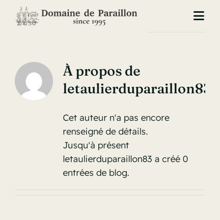
Passer
au
Togg
contenu
Navi
Accueil
À propos de
Nos chambres
letaulierduparaillon83
Notre cuisine
Cet auteur n'a pas encore
Livre d’or
renseigné de détails.
Jusqu'à présent
Nos tarifs
letaulierduparaillon83 a créé 0
entrées de blog.
À propos
Contact